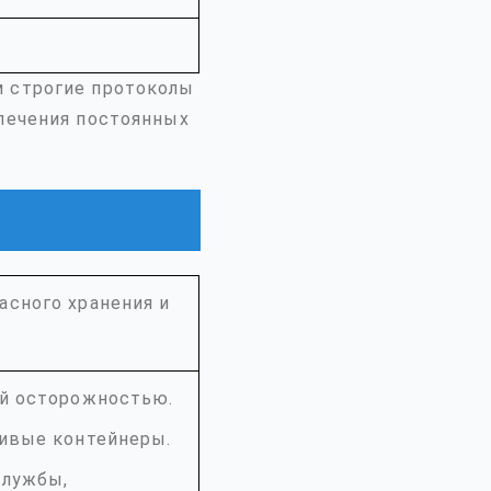
м строгие протоколы
спечения постоянных
асного хранения и
ой осторожностью.
чивые контейнеры.
службы,