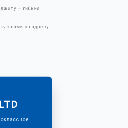
джету — гибкие
сь с нами по адресу
LTD
воклассное