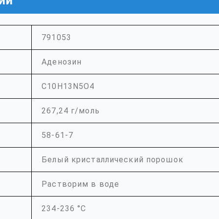
ии
791053
Аденозин
C10H13N5O4
267,24 г/моль
58-61-7
Белый кристаллический порошок
Растворим в воде
234-236 °С