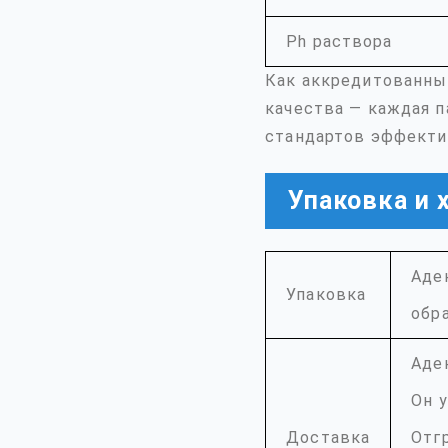
Ph раствора
Как аккредитованны
качества — каждая п
стандартов эффекти
Упаковка и 
Аде
Упаковка
обр
Аде
Он 
Доставка
Отг