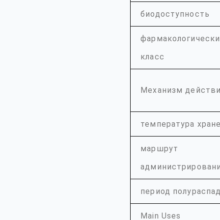
биодоступность
фармакологическ
класс
Механизм действ
температура хран
маршрут
администрирован
период полураспа
Main Uses