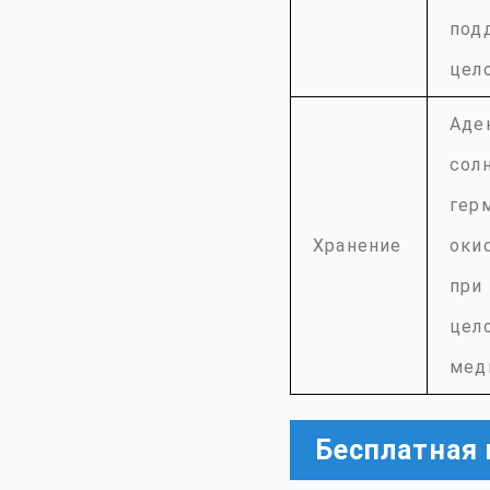
под
цел
Аде
солн
гер
Хранение
оки
при
цел
мед
Бесплатная 