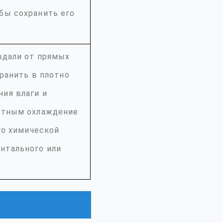
бы сохранить его
вдали от прямых
хранить в плотно
ия влаги и
естным охлаждение
го химической
нтального или