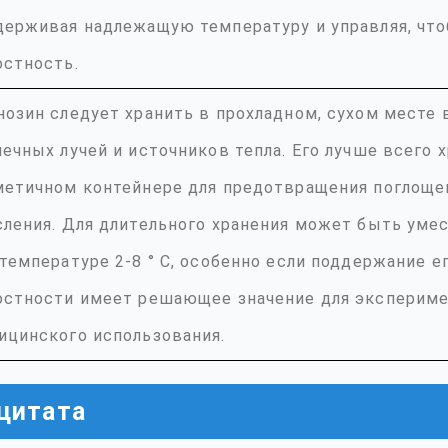
держивая надлежащую температуру и управляя, что
остность.
нозин следует хранить в прохладном, сухом месте 
ечных лучей и источников тепла. Его лучше всего 
метичном контейнере для предотвращения поглощен
сления. Для длительного хранения может быть ум
 температуре 2-8 ° C, особенно если поддержание е
остности имеет решающее значение для экспериме
ицинского использования.
цитата