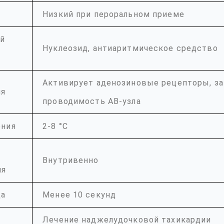
Низкий при пероральном приеме
ий
Нуклеозид, антиаритмическое средство
Активирует аденозиновые рецепторы, з
ия
проводимость АВ-узла
ения
2-8 °С
Внутривенно
ия
да
Менее 10 секунд
Лечение наджелудочковой тахикардии