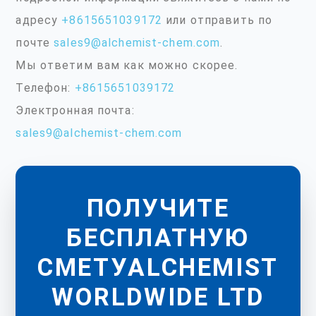
адресу
+8615651039172
или отправить по
почте
sales9@alchemist-chem.com
.
Мы ответим вам как можно скорее.
Телефон:
+8615651039172
Электронная почта:
sales9@alchemist-chem.com
ПОЛУЧИТЕ
БЕСПЛАТНУЮ
СМЕТУALCHEMIST
WORLDWIDE LTD