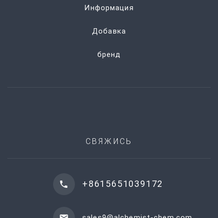
Информация
Добавка
бренд
СВЯЖИСЬ
+8615651039172
sales9@alchemist-chem.com