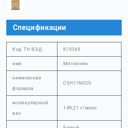
Спецификации
Код ТН ВЭД
815269
имя
Метионин
химическая
C5H11NO2S
формула
молекулярный
149,21 г/моль
вес
Белый