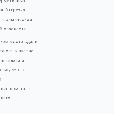
герметичных
я. Отгрузка
его химической
б опасности.
ухом месте вдали
те его в плотно
ия влаги и
ользуемое в
и
ение помогает
ьного