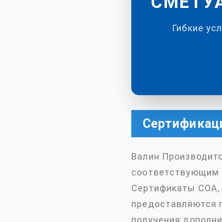
СМЕТУA
Гибкие ус
Сертификац
Валин Производитс
соответствующим 
Сертификаты COA,
предоставляются п
получения дополн