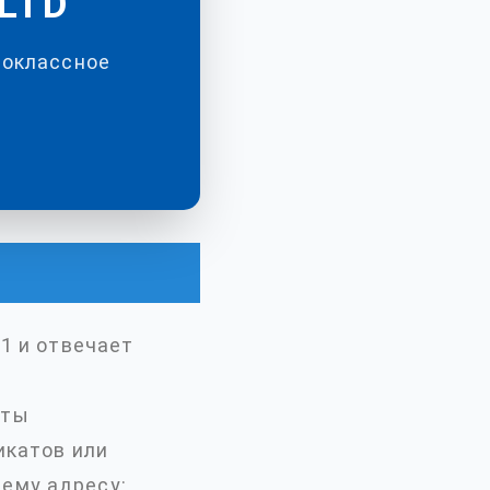
LTD
воклассное
1 и отвечает
нты
икатов или
ему адресу: