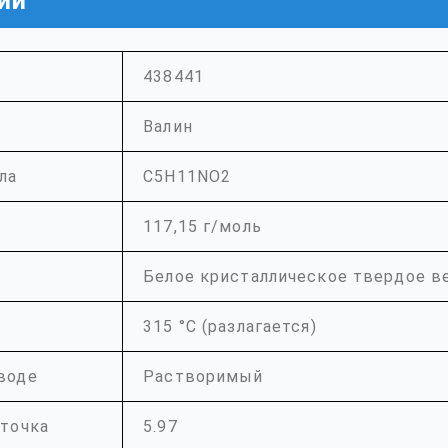
ии
438441
Валин
ла
C5H11NO2
117,15 г/моль
Белое кристаллическое твердое 
315 °C (разлагается)
воде
Растворимый
 точка
5.97