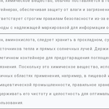
ин, химическое вещество, обычно поставляется в 
ейнерах, обеспечивая защиту от влаги и загрязнени
тветствует строгим правилам безопасности из-за 
роды с надлежащей маркировкой для информации о
ин, аминокислота, следует хранить в прохладном, с
источников тепла и прямых солнечных лучей. Держи
метичном контейнере для предотвращения поглощен
рязнения. Поскольку это химическое вещество, исп
личных областях применения, например, в пищевой 
мацевтической промышленности, правильное хран
держивать его чистоту и целостность для оптимал
ользования.