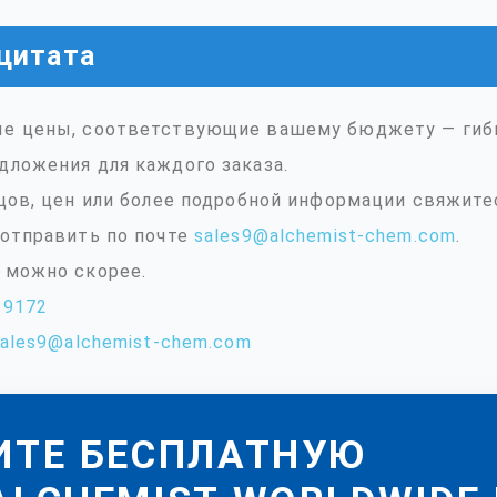
цитата
е цены, соответствующие вашему бюджету — гибк
дложения для каждого заказа.
цов, цен или более подробной информации свяжите
отправить по почте
sales9@alchemist-chem.com
.
 можно скорее.
39172
sales9@alchemist-chem.com
ИТЕ БЕСПЛАТНУЮ