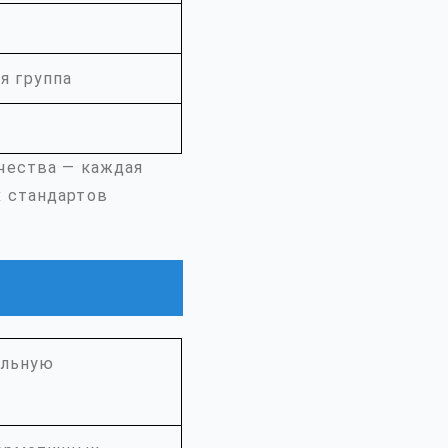
я группа
чества — каждая
х стандартов
ильную