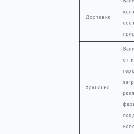
Вал
конт
Доставка
соо
при
Вал
от 
гер
заг
Хранение
раз
фар
под
исп