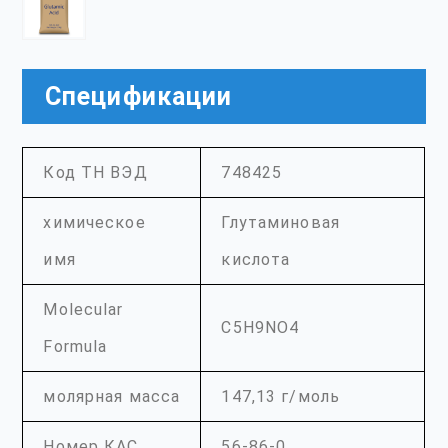
Спецификации
Код ТН ВЭД
748425
химическое
Глутаминовая
имя
кислота
Molecular
C5H9NO4
Formula
молярная масса
147,13 г/моль
Номер КАС
56-86-0